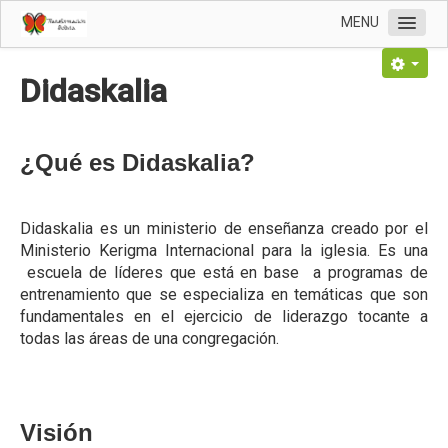
MENU
Inicio
Didaskalia
Nosotros
Voz de convocatoria
¿Qué es Didaskalia?
Respuestas de oración
Palabras recientes
Didaskalia es un ministerio de enseñanza creado por el
Altar de adoración
Ministerio Kerigma Internacional para la iglesia. Es una
escuela de líderes que está en base a programas de
Eventos
entrenamiento que se especializa en temáticas que son
Material de estudio
fundamentales en el ejercicio de liderazgo tocante a
todas las áreas de una congregación.
Decretos
Motivos de oración
PTC
Visión