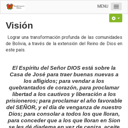
MENU
Inicio
Visión
Nosotros
Lograr una transformación profunda de las comunidades
Quiénes somos
de Bolivia, a través de la extensión del Reino de Dios en
Nuestros inicios
este país.
Visión
El Espíritu del Señor DIOS está sobre la
Valores
Casa de José para traer buenas nuevas a
Voz de convocatoria
los afligidos; para vendar a los
quebrantados de corazón, para proclamar
Motivos de oración
libertad a los cautivos y liberación a los
PTC
prisioneros; para proclamar el año favorable
del SEÑOR, y el día de venganza de nuestro
Contáctanos
Dios; para consolar a todos los que lloran,
para conceder que a los que lloran en Sion
se les dé diadema en vez de ceniza, aceite